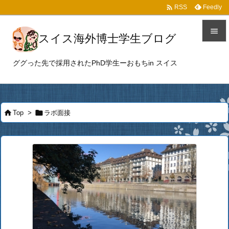

Feedly
RSS

スイス海外博士学生ブログ

ググった先で採用されたPhD学生ーおもちin スイス
メニュ

サイド



Top
>
ラボ面接
前へ

次へ

検索