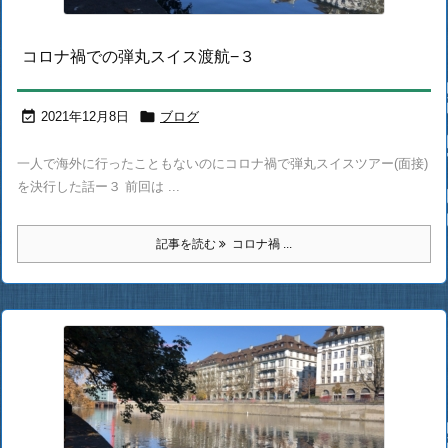
コロナ禍での弾丸スイス渡航−３


2021年12月8日
ブログ
一人で海外に行ったこともないのにコロナ禍で弾丸スイスツアー(面接)
を決行した話ー３ 前回は ...
記事を読む
コロナ禍 ...