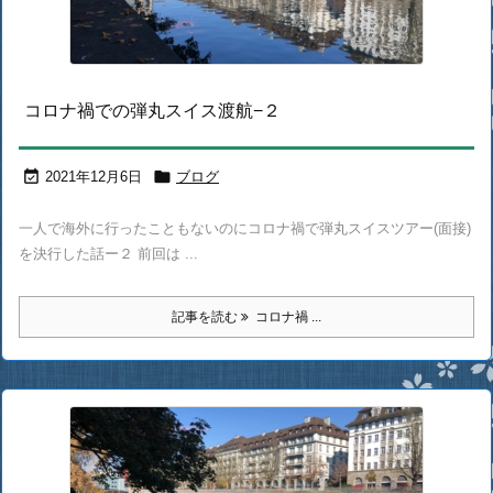
コロナ禍での弾丸スイス渡航−２


2021年12月6日
ブログ
一人で海外に行ったこともないのにコロナ禍で弾丸スイスツアー(面接)
を決行した話ー２ 前回は ...
記事を読む
コロナ禍 ...