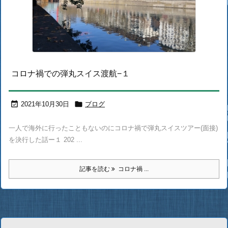
コロナ禍での弾丸スイス渡航−１


2021年10月30日
ブログ
一人で海外に行ったこともないのにコロナ禍で弾丸スイスツアー(面接)
を決行した話ー１ 202 ...
記事を読む
コロナ禍 ...