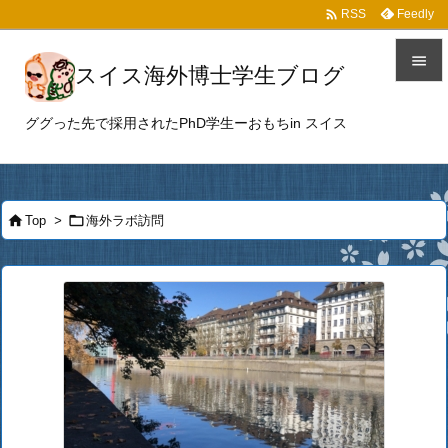

Feedly
RSS

スイス海外博士学生ブログ

ググった先で採用されたPhD学生ーおもちin スイス
メニュ

サイド



Top
>
海外ラボ訪問
前へ

次へ

検索